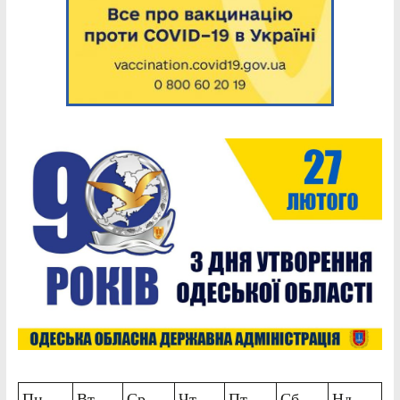
Пн
Вт
Ср
Чт
Пт
Сб
Нд