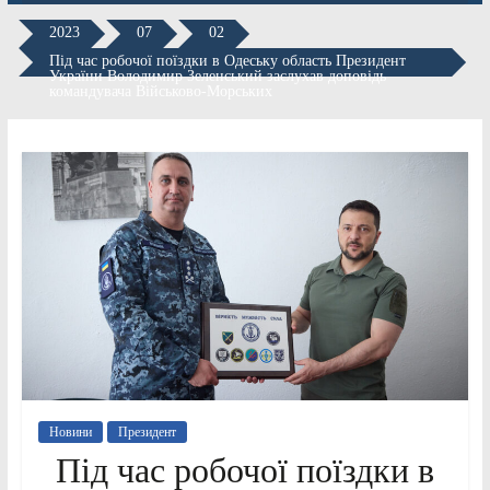
2023
07
02
Під час робочої поїздки в Одеську область Президент
України Володимир Зеленський заслухав доповідь
командувача Військово-Морських
Новини
Президент
Під час робочої поїздки в