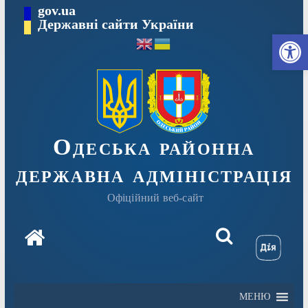
Перейти
gov.ua
Державні сайти України
до
Ві
вмісту
Одеська районна
державна адміністрація
Офіційний веб-сайт
МЕНЮ