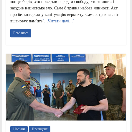
концтаборів, хто повертав народам свободу, хто знищив і
засудив нацистське зло. Саме 8 травня набрав чинності Акт
про беззастережну капітуляцію вермахту. Саме 8 травня світ
вшановує памʼять
[…Читати далі…]
Read more
Новини
Президент