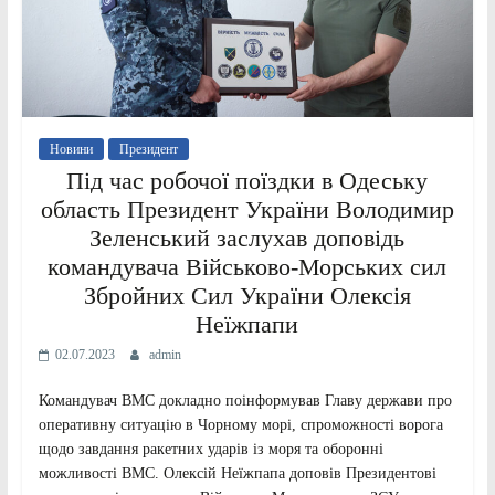
Новини
Президент
Під час робочої поїздки в Одеську
область Президент України Володимир
Зеленський заслухав доповідь
командувача Військово-Морських сил
Збройних Сил України Олексія
Неїжпапи
02.07.2023
admin
Командувач ВМС докладно поінформував Главу держави про
оперативну ситуацію в Чорному морі, спроможності ворога
щодо завдання ракетних ударів із моря та оборонні
можливості ВМС. Олексій Неїжпапа доповів Президентові