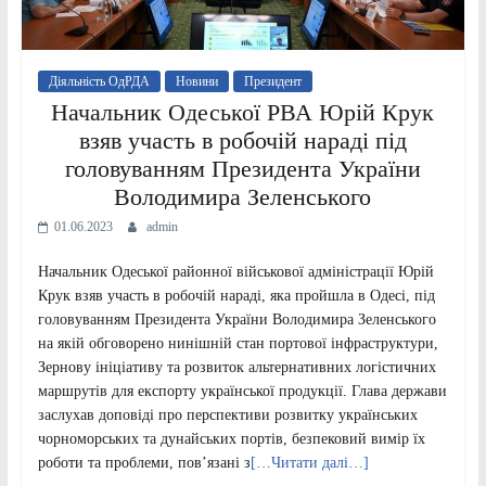
Діяльність ОдРДА
Новини
Президент
Начальник Одеської РВА Юрій Крук
взяв участь в робочій нараді під
головуванням Президента України
Володимира Зеленського
01.06.2023
admin
Начальник Одеської районної військової адміністрації Юрій
Крук взяв участь в робочій нараді, яка пройшла в Одесі, під
головуванням Президента України Володимира Зеленського
на якій обговорено нинішній стан портової інфраструктури,
Зернову ініціативу та розвиток альтернативних логістичних
маршрутів для експорту української продукції. Глава держави
заслухав доповіді про перспективи розвитку українських
чорноморських та дунайських портів, безпековий вимір їх
роботи та проблеми, пов’язані з
[…Читати далі…]