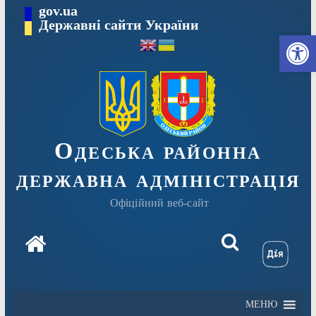
Перейти
gov.ua
Державні сайти України
до
Ві
вмісту
Одеська районна
державна адміністрація
Офіційний веб-сайт
МЕНЮ