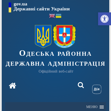
Перейти
gov.ua
Державні сайти України
до
Ві
вмісту
Одеська районна
державна адміністрація
Офіційний веб-сайт
МЕНЮ