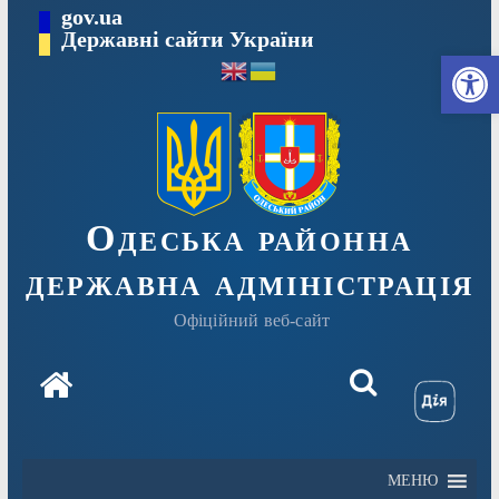
Перейти
gov.ua
Державні сайти України
до
Ві
вмісту
Одеська районна
державна адміністрація
Офіційний веб-сайт
МЕНЮ