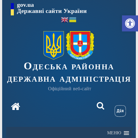
Перейти
gov.ua
Державні сайти України
до
Ві
вмісту
Одеська районна
державна адміністрація
Офіційний веб-сайт
МЕНЮ