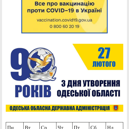
Пн
Вт
Ср
Чт
Пт
Сб
Нд