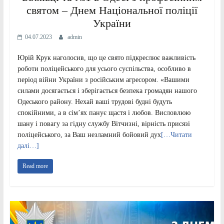
святом – Днем Національної поліції
України
04.07.2023
admin
Юрій Крук наголосив, що це свято підкреслює важливість
роботи поліцейського для усього суспільства, особливо в
період війни України з російським агресором. «Вашими
силами досягається і зберігається безпека громадян нашого
Одеського району. Нехай ваші трудові будні будуть
спокійними, а в сім’ях панує щастя і любов. Висловлюю
шану і повагу за гідну службу Вітчизні, вірність присязі
поліцейського, за Ваш незламний бойовий дух
[…Читати
далі…]
Read more