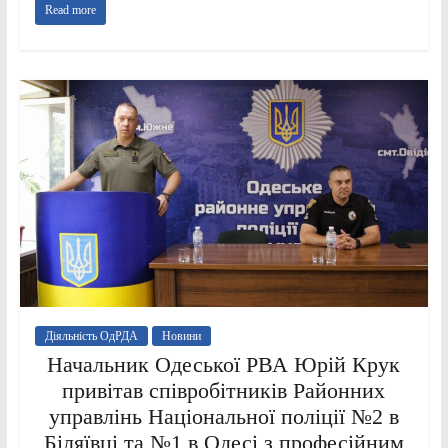
Read more
Діяльність ОдРДА
Новини
Начальник Одеської РВА Юрій Крук
привітав співробітників Районних
управлінь Національної поліції №2 в
Біляївці та №1 в Одесі з професійним