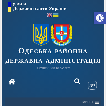
Перейти
gov.ua
Державні сайти України
до
Ві
вмісту
Одеська районна
державна адміністрація
Офіційний веб-сайт
МЕНЮ