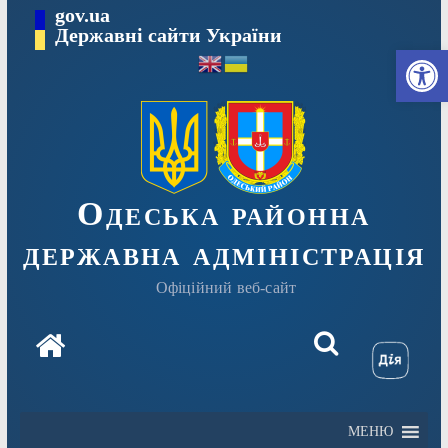
Перейти
gov.ua
Державні сайти України
до
Ві
вмісту
Одеська районна
державна адміністрація
Офіційний веб-сайт
МЕНЮ