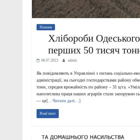
Новини
Хлібороби Одеського
перших 50 тисяч тон
06.07.2023
admin
Як повідомляють в Управлінні з питань соціально-еко
адміністрації, на сьогодні господарствами району об
тонн, середня врожайність по району – 31 ц/га. «Уміл
наполеглива праця наших аграріїв стали запорукою сь
— це
[…Читати далі…]
Read more