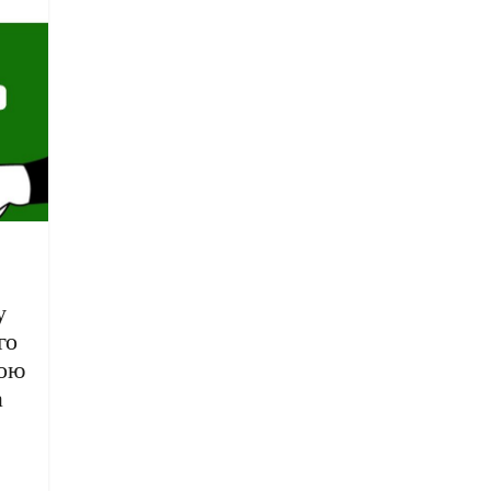
у
го
ною
а