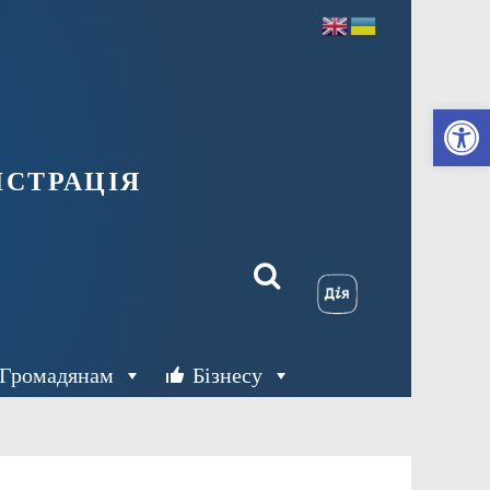
Ві
страція
Громадянам
Бізнесу