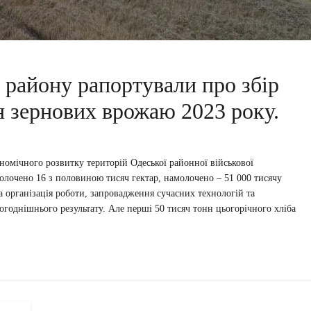
 району рапортували про збір
н зернових врожаю 2023 року.
номічного розвитку територій Одеської районної військової
молочено 16 з половиною тисяч гектар, намолочено – 51 000 тисячу
а організація роботи, запровадження сучасних технологій та
огоднішнього результату. Але перші 50 тисяч тонн цьогорічного хліба