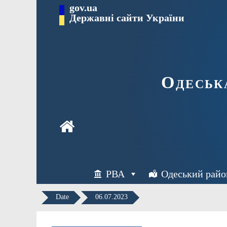
Перейти
gov.ua
Державні сайти України
до
вмісту
Одеськ
РВА
Одеський райо
Date
06.07.2023