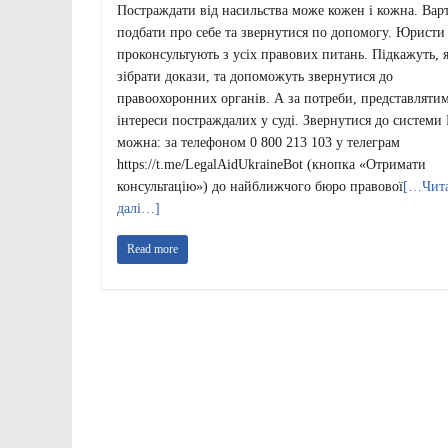
Постраждати від насильства може кожен і кожна. Вар
подбати про себе та звернутися по допомогу. Юристи
проконсультують з усіх правових питань. Підкажуть, 
зібрати докази, та допоможуть звернутися до
правоохоронних органів. А за потреби, представляти
інтереси постраждалих у суді. Звернутися до систем
можна: за телефоном 0 800 213 103 у телеграм
https://t.me/LegalAidUkraineBot (кнопка «Отримати
консультацію») до найближчого бюро правової
[…Чит
далі…]
Read more