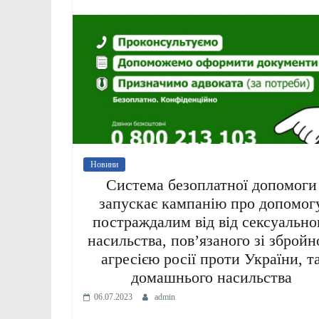
Новини
Система безоплатної допомоги
запускає кампанію про допомог
постраждалим від від сексуально
насильства, пов’язаного зі зброй
агресією росії проти України, т
домашнього насильства
06.07.2023
admin