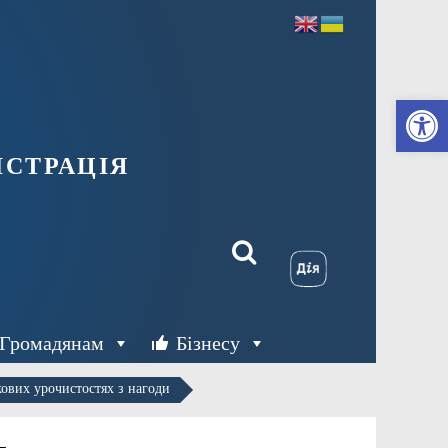
Ві
страція
Громадянам
Бізнесу
кових урочистостях з нагоди