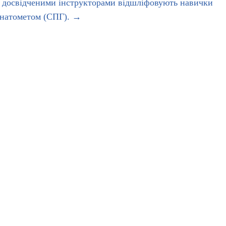
з досвідченими інструкторами відшліфовують навички
анатометом (СПГ).
→