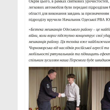
Окрім цього, в рамках святкових урочистостей,
легкових автомобіля були передані підрозділа
області для виконання завдань за призначенням
підрозділу вручили Начальник Одеської РВА Юр
«
Безпека мешканців Одеського району – це найбі
війни, коли ворог підступно концентрує свої 
мешканців району. Ця техніка вже найближчим
Чорноморська від наслідків російської агресії
мобільності рятувальників та підвищить ефект
спільним зусиллям наша Перемога буде швидшо