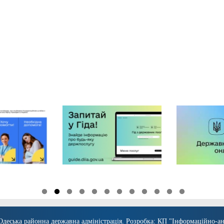
Одеська районна державна адміністрація
. Розробка:
КП "Інформаційно-ан