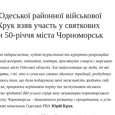
Одеської районної військової
Крук взяв участь у святкових
и 50-річчя міста Чорноморськ
і підприємства, чудові туристичні та курортно-рекреаційні
ий колорит, оптимізм, повітря, просякнуте сонцем і морською
інших міст Одеської області. Але найголовніше це люди, ті які
яки, і ті, хто в сучасних умовах збагачує традиції, розбудовує
шаюсь тим, що доля подарувала мені можливість зробити свій
ськ, працюючи керівником порту та заступником міського
аємо зробити! Від усього серця зичу мешканцям чорноморського
сту Чорноморськ – динамічного розвитку і процвітання, а усім
слові начальник Одеської РВА
Юрій Крук
.