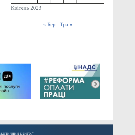
Квітень 2023
« Бер
Тра »
алітичний центр."