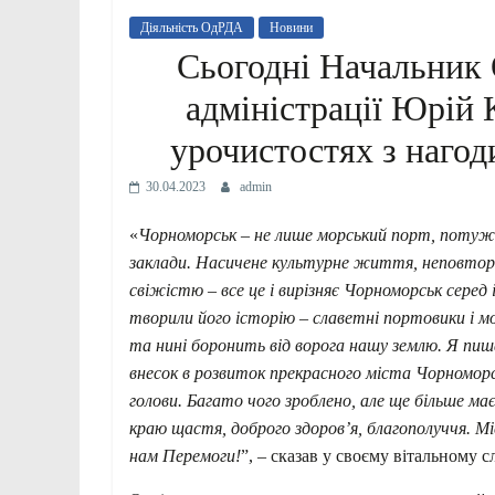
Діяльність ОдРДА
Новини
Сьогодні Начальник 
адміністрації Юрій 
урочистостях з нагод
30.04.2023
admin
«
Чорноморськ – не лише морський порт, потужн
заклади. Насичене культурне життя, неповторн
свіжістю – все це і вирізняє Чорноморськ серед 
творили його історію – славетні портовики і мор
та нині боронить від ворога нашу землю. Я пи
внесок в розвиток прекрасного міста Чорномор
голови. Багато чого зроблено, але ще більше м
краю щастя, доброго здоров’я, благополуччя. Мі
нам Перемоги!
”, – сказав у своєму вітальному 