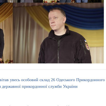
ітав увесь особовий склад 26 Одеського Прикордонного
я державної прикордонної служби України