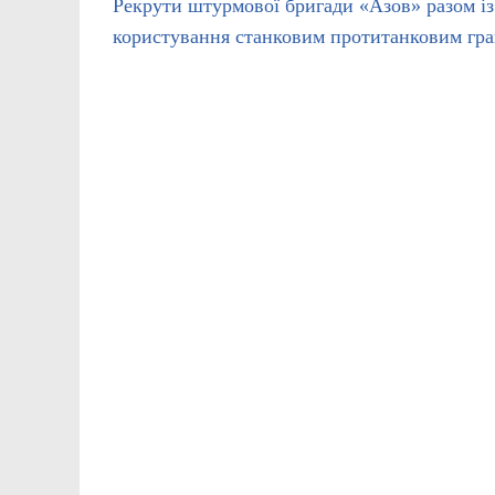
Рекрути штурмової бригади «Азов» разом і
користування станковим протитанковим гр