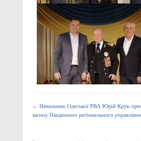
←
Начальник Одеської РВА Юрій Крук прив
загону Південного регіонального управлінн