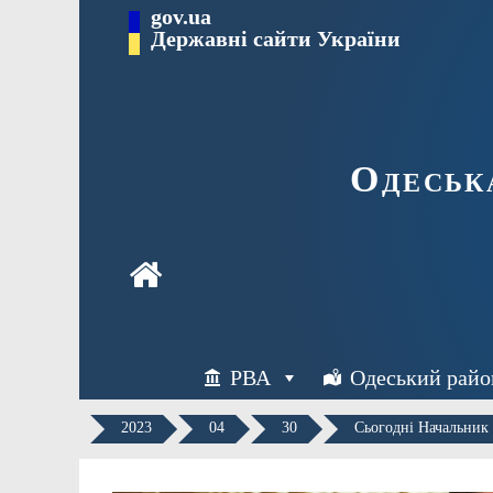
Перейти
gov.ua
Державні сайти України
до
вмісту
Одеськ
РВА
Одеський райо
2023
04
30
Сьогодні Начальник 