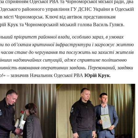
 за сприянням Одеської РВА та Чорноморської міської ради, два
м Одеського районного управління ГУ ДСНС України в Одеській
 в місті Чорноморськ. Ключі від автівок представникам
ій Крук та Чорноморський міський голова Василь Гуляєв.
льший пріоритет районної влади, особливо зараз, в умовах
удари по об’єктам критичної інфраструктури і загрожує життю
 часом стане до чергування та послужить на захисті жителів
 та інших надзвичайних ситуацій, адже сприятиме поліпшенню
ивність виконання оперативних завдань. Переконаний, завдяки
ю!
» – зазначив Начальник Одеської РВА
Юрій Крук
.