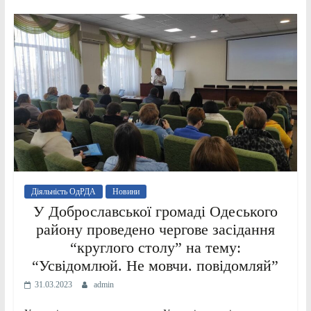
Діяльність ОдРДА
Новини
У Доброславської громаді Одеського
району проведено чергове засiдання
“круглого столу” на тему:
“Усвідомлюй. Не мовчи. повідомляй”
31.03.2023
admin