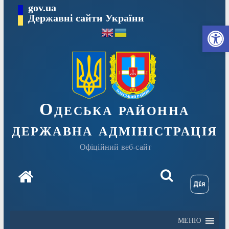
Перейти
gov.ua
Державні сайти України
до
Ві
вмісту
Одеська районна
державна адміністрація
Офіційний веб-сайт
МЕНЮ