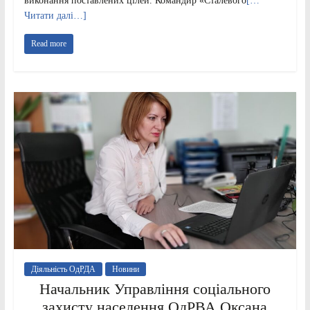
виконання поставлених цілей. Командир «Сталевого
[…
Читати далі…]
Read more
Діяльність ОдРДА
Новини
Начальник Управління соціального
захисту населення ОдРВА Оксана