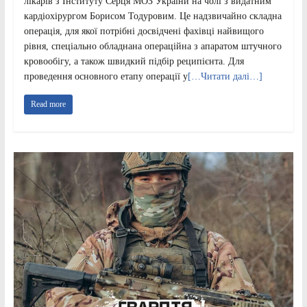
лікарів з Інституту Серця МОЗ України на чолі з видатним
кардіохірургом Борисом Тодуровим. Це надзвичайно складна
операція, для якої потрібні досвідчені фахівці найвищого
рівня, спеціально обладнана операційна з апаратом штучного
кровообігу, а також швидкий підбір реципієнта. Для
проведення основного етапу операції у
[…Читати далі…]
Read more