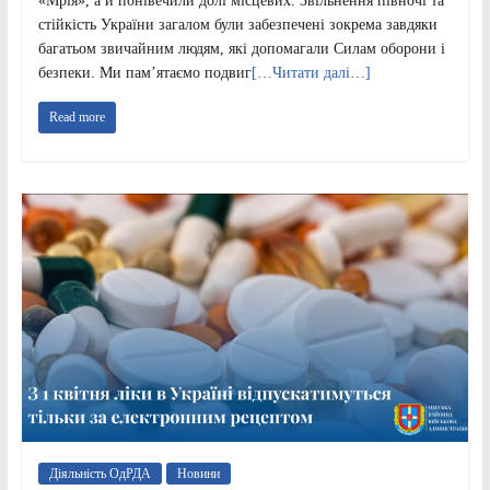
«Мрія», а й понівечили долі місцевих. Звільнення півночі та
стійкість України загалом були забезпечені зокрема завдяки
багатьом звичайним людям, які допомагали Силам оборони і
безпеки. Ми памʼятаємо подвиг
[…Читати далі…]
Read more
Діяльність ОдРДА
Новини