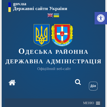
Перейти
gov.ua
Державні сайти України
до
Ві
вмісту
Одеська районна
державна адміністрація
Офіційний веб-сайт
МЕНЮ