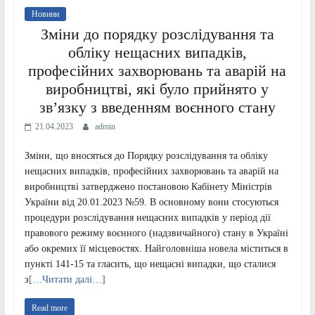
Новини
Зміни до порядку розслідування та
обліку нещасних випадків,
професійних захворювань та аварій на
виробництві, які було прийнято у
зв’язку з введенням воєнного стану
21.04.2023
admin
Зміни, що вносяться до Порядку розслідування та обліку
нещасних випадків, професійних захворювань та аварій на
виробництві затверджено постановою Кабінету Міністрів
України від 20.01.2023 №59. В основному вони стосуються
процедури розслідування нещасних випадків у період дії
правового режиму воєнного (надзвичайного) стану в Україні
або окремих її місцевостях. Найголовніша новела міститься в
пункті 141-15 та гласить, що нещасні випадки, що сталися
з
[…Читати далі…]
Read more