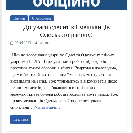
Новини
Оголошення
До уваги одеситів і мешканців
Одеського району!
05.04.2023
admin
“Щойно ворог наніс удари по Одесі та Одеському району
ударними БПЛА. За результатами роботи підрозділів
протиповітряноі оборони є збиття. Вчергове наголошуємо,
що у військовий час не всі події можна коментувати чи
виставляти на загал. Тож утримайтесь від коментарів щодо
певних моментів, які з’являються в соціальних
мережах.Триває бойова робота і можлива друга хвиля. Тож
прошу мешканців Одеського району не нехтувати
сигналами
[…Читати далі…]
Read more