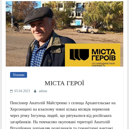
Новини
МІСТА ГЕРОЇ
05.04.2023
admin
Пенсіонер Анатолій Майстренко з селища Архангельське на
Херсонщині на власному човні кілька місяців перевозив
через річку Інгулець людей, що рятувалися від російських
загарбників. На тимчасово окуповані території Анатолій
Віталійович доправляв розвідників та гуманітарні вантажі.