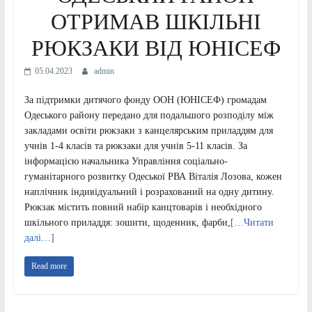
ОТРИМАВ ШКІЛЬНІ
РЮКЗАКИ ВІД ЮНІСЕФ
05.04.2023
admin
За підтримки дитячого фонду ООН (ЮНІСЕФ) громадам
Одеського району передано для подальшого розподілу між
закладами освіти рюкзаки з канцелярським приладдям для
учнів 1-4 класів та рюкзаки для учнів 5-11 класів. За
інформацією начальника Управління соціально-
гуманітарного розвитку Одеської РВА Віталія Лозова, кожен
наплічник індивідуальний і розрахований на одну дитину.
Рюкзак містить повний набір канцтоварів і необхідного
шкільного приладдя: зошити, щоденник, фарби,
[…Читати
далі…]
Read more