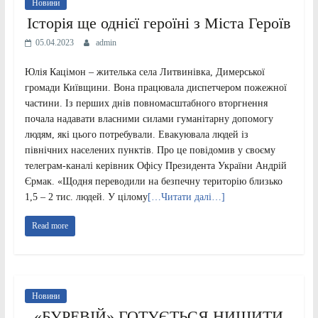
Новини
Історія ще однієї героїні з Міста Героїв
05.04.2023
admin
Юлія Кацімон – жителька села Литвинівка, Димерської
громади Київщини. Вона працювала диспетчером пожежної
частини. Із перших днів повномасштабного вторгнення
почала надавати власними силами гуманітарну допомогу
людям, які цього потребували. Евакуювала людей із
північних населених пунктів. Про це повідомив у своєму
телеграм-каналі керівник Офісу Президента України Андрій
Єрмак. «Щодня переводили на безпечну територію близько
1,5 – 2 тис. людей. У цілому
[…Читати далі…]
Read more
Новини
«БУРЕВІЙ» ГОТУЄТЬСЯ НИЩИТИ