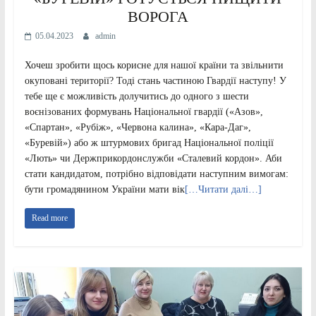
ВОРОГА
05.04.2023
admin
Хочеш зробити щось корисне для нашої країни та звільнити
окуповані території? Тоді стань частиною Гвардії наступу! У
тебе ще є можливість долучитись до одного з шести
воєнізованих формувань Національної гвардії («Азов»,
«Спартан», «Рубіж», «Червона калина», «Кара-Даг»,
«Буревій») або ж штурмових бригад Національної поліції
«Лють» чи Держприкордонслужби «Сталевий кордон». Аби
стати кандидатом, потрібно відповідати наступним вимогам:
бути громадянином України мати вік
[…Читати далі…]
Read more