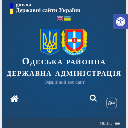
Перейти
gov.ua
Державні сайти України
до
Ві
вмісту
Одеська районна
державна адміністрація
Офіційний веб-сайт
МЕНЮ