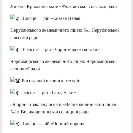
Ліцею «Крижанівський» Фонтанської сільської ради
ІІ місце — рій «Козака Нечая»
Нерубайського академічного ліцею №1 Нерубайської
сільської ради
ІІІ місце — рій «Чорноморські козаки»
Чорноморського академічного ліцею Чорноморської
селищної ради
Рої старшої вікової категорії:
І місце — рій «Гайдамаки»
Опорного закладу освіти «Великодолинський ліцей
№1» Великодолинської селищної ради
ІІ місце — рій «Чорний ворон»