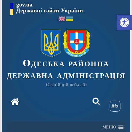
Перейти
gov.ua
Державні сайти України
до
Ві
вмісту
Одеська районна
державна адміністрація
Офіційний веб-сайт
МЕНЮ