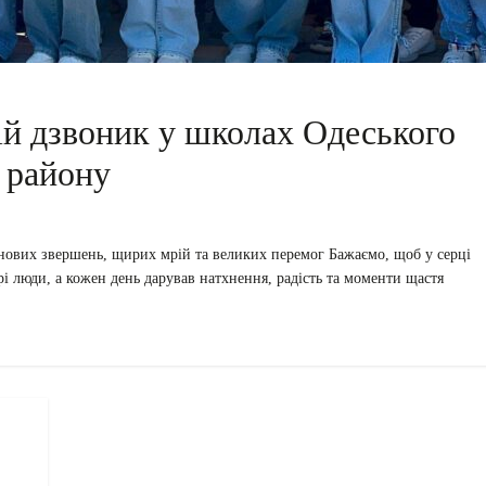
ій дзвоник у школах Одеського
району
о нових звершень, щирих мрій та великих перемог Бажаємо, щоб у серці
брі люди, а кожен день дарував натхнення, радість та моменти щастя