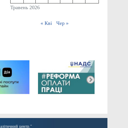
Травень 2026
« Кві
Чер »
алітичний центр."