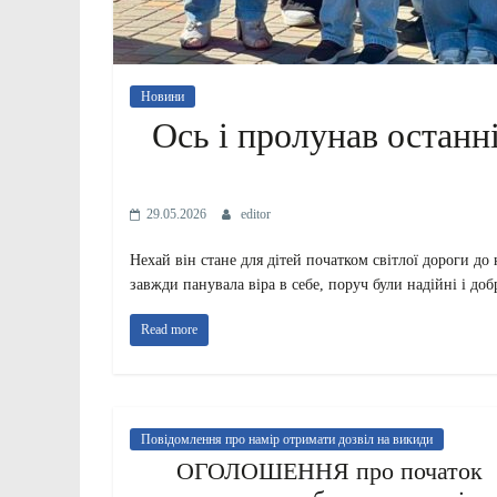
Новини
Ось і пролунав останн
29.05.2026
editor
Нехай він стане для дітей початком світлої дороги д
завжди панувала віра в себе, поруч були надійні і до
Read more
Повідомлення про намір отримати дозвіл на викиди
ОГОЛОШЕННЯ про початок