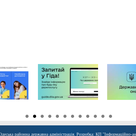
Одеська районна державна адміністрація
. Розробка:
КП "Інформаційно-ан