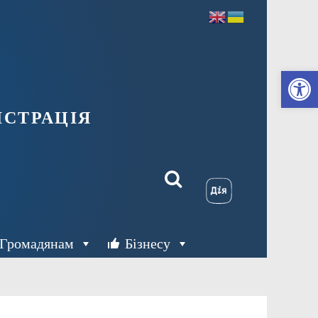
Ві
страція
Громадянам
Бізнесу