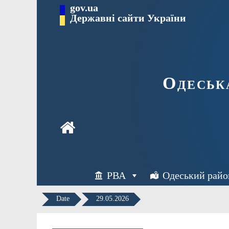
Перейти
gov.ua
Державні сайти України
до
вмісту
Одеськ
РВА
Одеський райо
Date
29.05.2026