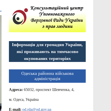
Інформація для громадян України,
які проживають на тимчасово
окупованих територіях
Одеська районна військова
адміністрація
Адреса:
65032, проспект Шевченка, 4,
м. Одеса, Україна
E-mail:
od.rda@od.gov.ua