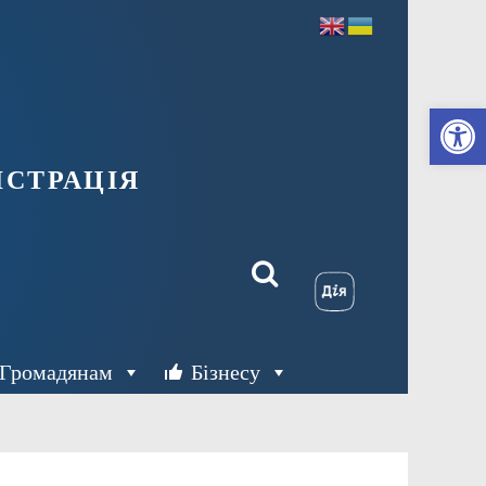
Ві
страція
Громадянам
Бізнесу