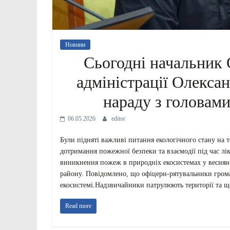
Новини
Сьогодні начальник 
адміністрації Олекса
нараду з головам
06.05.2026
editor
Були підняті важливі питання екологічного стану на 
дотримання пожежної безпеки та взаємодії під час лі
виникнення пожеж в природніх екосистемах у весняно
району. Повідомлено, що офіцери-рятувальники гро
екосистемі.Надзвичайники патрулюють території та щ
Read more