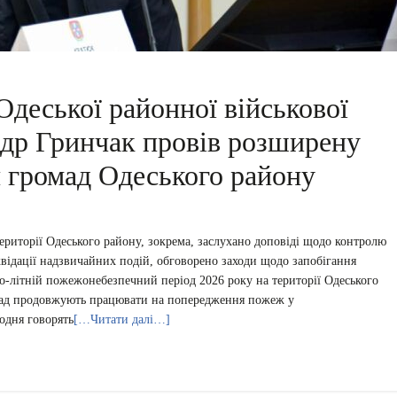
Одеської районної військової
ндр Гринчак провів розширену
и громад Одеського району
території Одеського району, зокрема, заслухано доповіді щодо контролю
квідації надзвичайних подій, обговорено заходи щодо запобігання
-літній пожежонебезпечний період 2026 року на території Одеського
мад продовжують працювати на попередження пожеж у
одня говорять
[…Читати далі…]