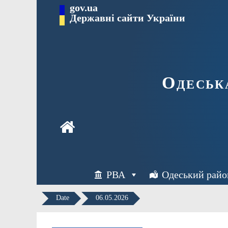
Перейти
gov.ua
Державні сайти України
до
вмісту
Одеськ
РВА
Одеський райо
Date
06.05.2026