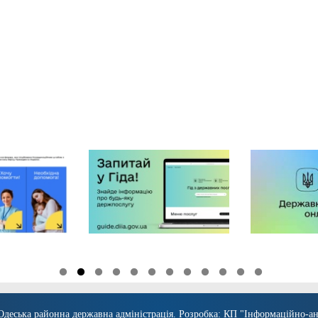
Одеська районна державна адміністрація
. Розробка:
КП "Інформаційно-ан