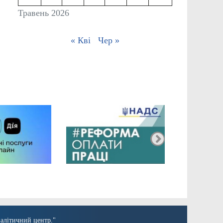
Травень 2026
« Кві
Чер »
алітичний центр."