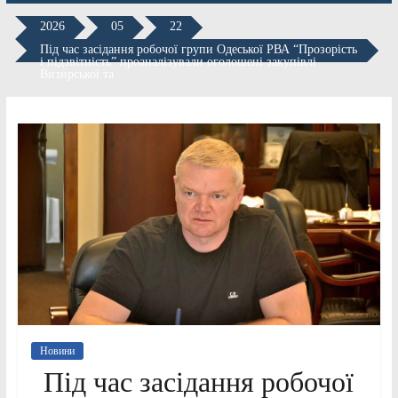
2026
05
22
Під час засідання робочої групи Одеської РВА “Прозорість
і підзвітність” проаналізували оголошені закупівлі
Визирської та
Новини
Під час засідання робочої