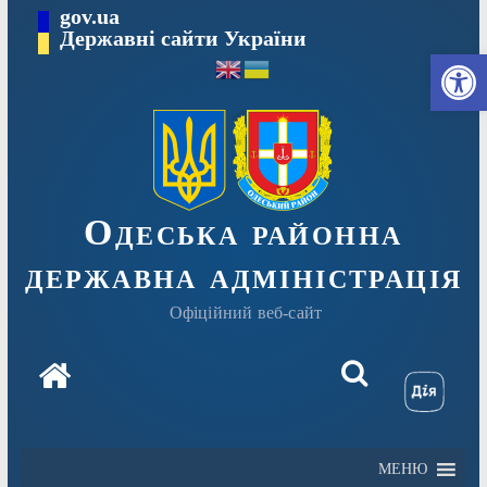
Перейти
gov.ua
Державні сайти України
до
Ві
вмісту
Одеська районна
державна адміністрація
Офіційний веб-сайт
МЕНЮ