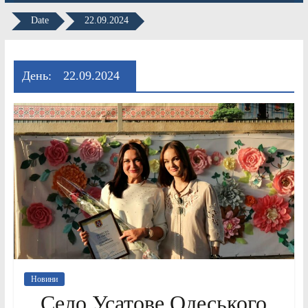
Date
22.09.2024
День:
22.09.2024
Новини
Село Усатове Одеського