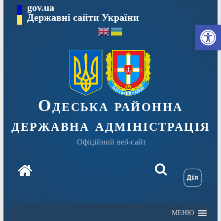
Перейти
gov.ua
Державні сайти України
до
Ві
вмісту
Одеська районна
державна адміністрація
Офіційний веб-сайт
МЕНЮ