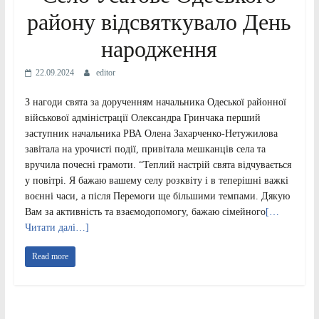
району відсвяткувало День
народження
22.09.2024
editor
З нагоди свята за дорученням начальника Одеської районної
військової адміністрації Олександра Гринчака перший
заступник начальника РВА Олена Захарченко-Нетужилова
завітала на урочисті події, привітала мешканців села та
вручила почесні грамоти. “Теплий настрій свята відчувається
у повітрі. Я бажаю вашему селу розквіту і в теперішні важкі
воєнні часи, а після Перемоги ще більшими темпами. Дякую
Вам за активність та взаємодопомогу, бажаю сімейного
[…
Читати далі…]
Read more