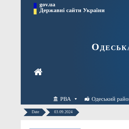
Перейти
gov.ua
Державні сайти України
до
вмісту
Одеськ
РВА
Одеський райо
Date
03.09.2024