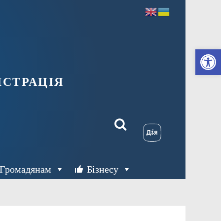
Ві
страція
Громадянам
Бізнесу