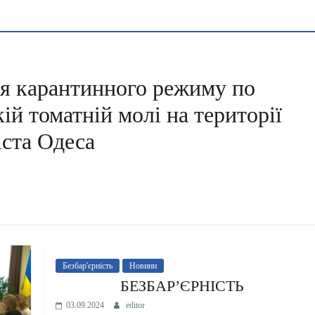
я карантинного режиму по
й томатній молі на території
іста Одеса
Безбар'єрність
Новини
БЕЗБАР’ЄРНІСТЬ
03.09.2024
editor