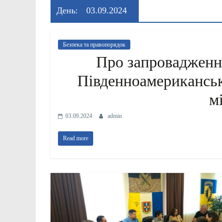
День:
03.09.2024
Безпека та правопорядок
Про запровадженн
Південноамериканські
м
03.09.2024
admin
Read more