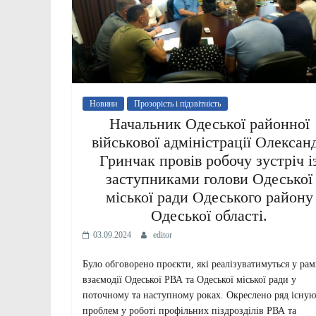
Новини
Прозорість і підзвітність
Начальник Одеської районної
військової адміністрації Олексан
Гринчак провів робочу зустріч і
заступниками голови Одеської
міської ради Одеського району
Одеської області.
03.09.2024
editor
Було обговорено проєкти, які реалізуватимуться у рам
взаємодії Одеської РВА та Одеської міської ради у
поточному та наступному роках. Окреслено ряд існу
проблем у роботі профільних піздрозділів РВА та