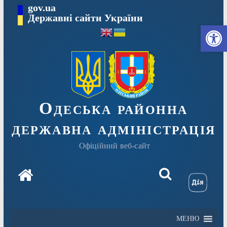
Перейти
gov.ua
Державні сайти України
до
Ві
вмісту
Одеська районна
державна адміністрація
Офіційний веб-сайт
МЕНЮ