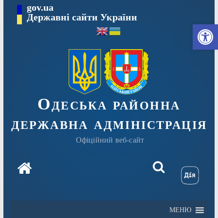
Перейти
gov.ua
Державні сайти України
до
Ві
вмісту
Одеська районна
державна адміністрація
Офіційний веб-сайт
МЕНЮ