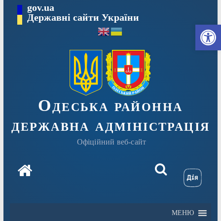
Перейти
gov.ua
Державні сайти України
до
Ві
вмісту
Одеська районна
державна адміністрація
Офіційний веб-сайт
МЕНЮ