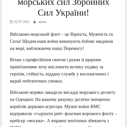
морських сил Збройних
Сил України!
02.07.2023
admin
Військово-морський флот – це Вірність, Мужність та
Сила! Щодня наші воїни виконують бойові завдання
на морі, наближаючи нашу Перемогу!
Вітаю з професійним святом і разом зі щирими
привітаннями хочу висловити велику подяку за
героїзм, стійкість, віддану службу у виснажливих і
вкрай небезпечних умовах.
Військові моряки завадили висадці морського десанту
на Одещині. На вашому рахунку десятки знищених
кораблів держави-агресора. Мужні воїни ВМС
відправили «годувати риб» флагман ворожого флоту –
крейсер «москва». А вправні зенітники збивають з