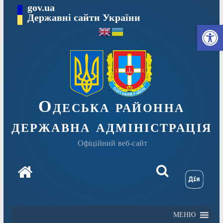
Перейти
gov.ua
Державні сайти України
до
Ві
вмісту
Одеська районна
державна адміністрація
Офіційний веб-сайт
МЕНЮ