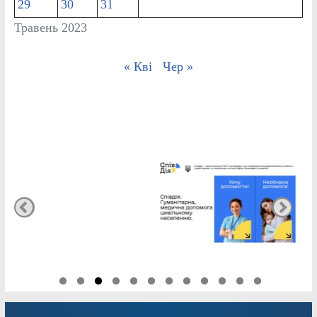
29
30
31
Травень 2023
« Кві
Чер »