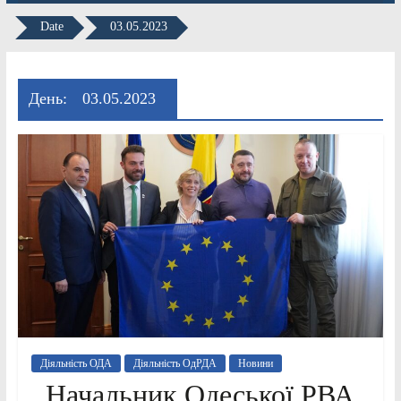
Date
03.05.2023
День:
03.05.2023
Діяльність ОДА
Діяльність ОдРДА
Новини
Начальник Одеської РВА