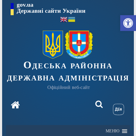
Перейти
gov.ua
Державні сайти України
до
Ві
вмісту
Одеська районна
державна адміністрація
Офіційний веб-сайт
МЕНЮ