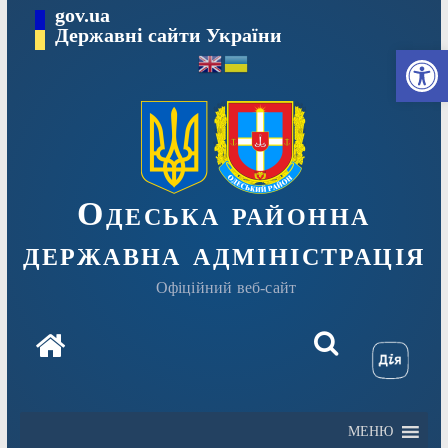
Перейти
gov.ua
Державні сайти України
до
Ві
вмісту
Одеська районна
державна адміністрація
Офіційний веб-сайт
МЕНЮ