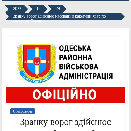
2022
12
29
Зранку ворог здійснює масований ракетний удар по
території Україні
Оголошення
Зранку ворог здійснює