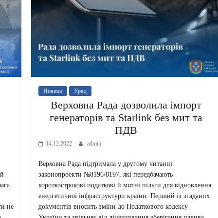
Новини
Уряд
Верховна Рада дозволила імпорт
генераторів та Starlink без мит та
ПДВ
14.12.2022
admin
Верховна Рада підтримала у другому читанні
ій
законопроекти №8196/8197, які передбачають
фага
короткострокові податкові й митні пільги для відновлення
енергетичної інфраструктури країни. Перший із згаданих
ти не
документів вносить зміни до Податкового кодексу
о
України та звільняє від ліцензування зберігання палива