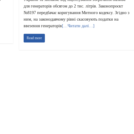
для генераторів обсягом до 2 тис. літрів. Законопроєкт
№8197 передбачає коригування Митного кодексу. Згідно з
ним, на законодавчому рівні скасовують податки на
ввезення генераторів
[…Читати далі…]
Read more