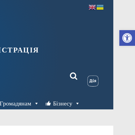
Ві
страція
Громадянам
Бізнесу