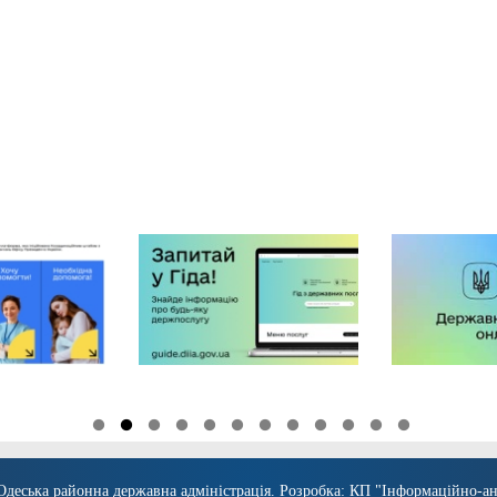
Одеська районна державна адміністрація
. Розробка:
КП "Інформаційно-ан