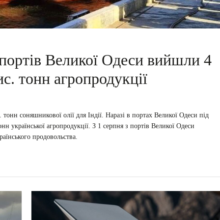
з портів Великої Одеси вийшли 4
ис. тонн агропродукції
тонн соняшникової олії для Індії. Наразі в портах Великої Одеси під
нн української агропродукції. З 1 серпня з портів Великої Одеси
раїнського продовольства.