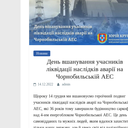
Новини
День вшанування учасників
ліквідації наслідків аварії на
Чорнобильській АЕС
14.12.2022
admin
Щороку 14 грудня ми вшановуємо героїчний подвиг
учасників ліквідації наслідків аварії на Чорнобильськ
АЕС, які 36 років тому завершили будівництво сарко
над 4-им енергоблоком Чорнобильської АЕС. Це день
самовідданих та мужніх людей, яким вдалося захисти
тільки нашу державу, але й увесь світ від радіаційног