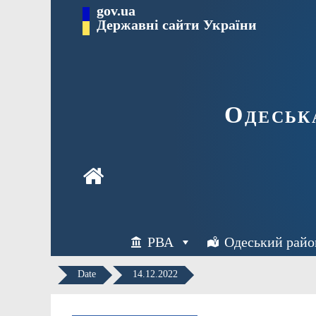
Перейти
gov.ua
Державні сайти України
до
вмісту
Одеськ
РВА
Одеський райо
Date
14.12.2022