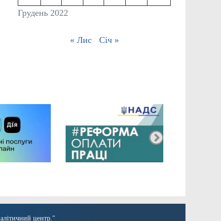
Грудень 2022
« Лис
Січ »
алітичний центр."