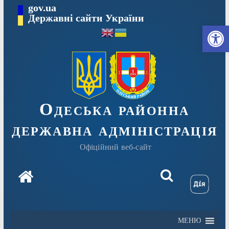
Перейти
gov.ua
Державні сайти України
до
Ві
вмісту
Одеська районна
державна адміністрація
Офіційний веб-сайт
МЕНЮ