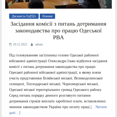
Діяльність ОдРДА
Новини
Засідання комісії з питань дотримання
законодавства про працю Одеської
РВА
20.12.2022
admin
Під головуванням заступника голови Одеської районної
військової адміністрації Олександра Ілько відбулося засідання
комісії з питань дотримання законодавства про працю
Одеської районної військової адміністрації, в якому взяли
участь представники Біляївської міської, Великодолинської
селищної, Теплодарської міської, Чорноморської міської,
Одеської міської територіальних громад Одеського району.
Серед питань порядку денного розглянуто питання
дотримання строків виплати заробітної плати, встановлених
чинним законодавством України про оплату праці,
[…Читати
далі…]