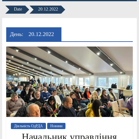
Date
20.12.2022
День:
20.12.2022
Діяльність ОдРДА
Новини
Начальник управління