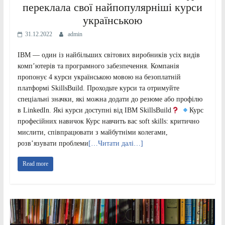
переклала свої найпопулярніші курси
українською
31.12.2022
admin
ІВМ — один із найбільших світових виробників усіх видів
комп’ютерів та програмного забезпечення. Компанія
пропонує 4 курси українською мовою на безоплатній
платформі SkillsBuild. Проходьте курси та отримуйте
спеціальні значки, які можна додати до резюме або профілю
в LinkedIn. Які курси доступні від IBM SkillsBuild
Курс
професійних навичок Курс навчить вас soft skills: критично
мислити, співпрацювати з майбутніми колегами,
розв’язувати проблеми
[…Читати далі…]
Read more