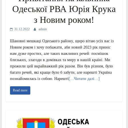
Одеської РВА Юрія Крука
з Новим роком!
31.12.2022
admin
Шановні мешкаці Одеського району, щиро вітаю усіх вас із
Новим роком і хочу побажати, аби новий 2023 рік приніс
нам дуже простих, але таких важливих речей: посмішок
близьких, злагоди в домівках та миру в нашій країні. Ми
прожили цей вкрайважкий рік разом. Він був різним, було
багато речей, які краще було б забути, але нарешті Україна
познайомилась із собою. Нарешті
[…Читати далі…]
Read more