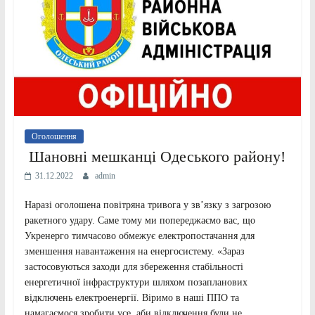
Оголошення
Шановні мешканці Одеського району!
31.12.2022
admin
Наразі оголошена повітряна тривога у зв’язку з загрозою
ракетного удару. Саме тому ми попереджаємо вас, що
Укренерго тимчасово обмежує електропостачання для
зменшення навантаження на енергосистему. «Зараз
застосовуються заходи для збереження стабільності
енергетичної інфраструктури шляхом позапланових
відключень електроенергії. Віримо в наші ППО та
намагаємося зробити усе, аби відключення були не