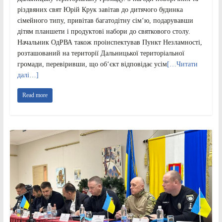
різдвяних свят Юрій Крук завітав до дитячого будинка
сімейного типу, привітав багатодітну сім‘ю, подарувавши
дітям планшети і продуктові набори до святкового столу.
Начальник ОдРВА також проінспектував Пункт Незламності,
розташований на території Дальницької територіальної
громади, перевіривши, що об‘єкт відповідає усім
[…Читати
далі…]
Read more