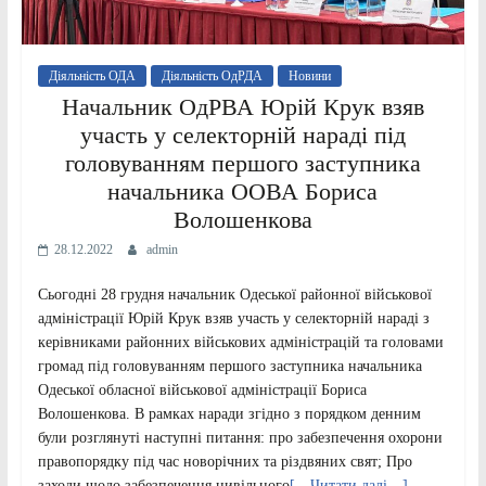
Діяльність ОДА
Діяльність ОдРДА
Новини
Начальник ОдРВА Юрій Крук взяв
участь у селекторній нараді під
головуванням першого заступника
начальника ООВА Бориса
Волошенкова
28.12.2022
admin
Сьогодні 28 грудня начальник Одеської районної військової
адміністрації Юрій Крук взяв участь у селекторній нараді з
керівниками районних військових адміністрацій та головами
громад під головуванням першого заступника начальника
Одеської обласної військової адміністрації Бориса
Волошенкова. В рамках наради згідно з порядком денним
були розглянуті наступні питання: про забезпечення охорони
правопорядку під час новорічних та різдвяних свят; Про
заходи щодо забезпечення цивільного
[…Читати далі…]