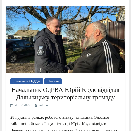
Діяльність ОдРДА
Новини
Начальник ОдРВА Юрій Крук відвідав
Дальницьку територіальну громаду
28.12.2022
admin
28 грудня в рамках робочого візиту начальник Одеської
районної військової адміністрації Юрій Крук відвідав
Дальницьку територіальну громаду. З нагоди новорічних та