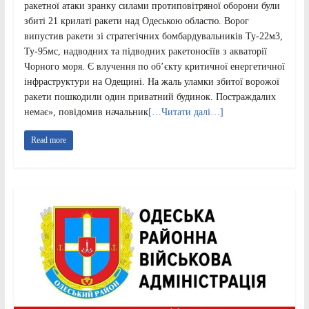
ракетної атаки зранку силами протиповітряної оборони були
збиті 21 крилаті ракети над Одеською областю. Ворог
випустив ракети зі стратегічних бомбардувальників Ту-22м3,
Ту-95мс, надводних та підводних ракетоносіїв з акваторії
Чорного моря. Є влучення по об’єкту критичної енергетичної
інфраструктури на Одещині. На жаль уламки збитої ворожої
ракети пошкодили один приватний будинок. Постраждалих
немає», повідомив начальник
[…Читати далі…]
Read more