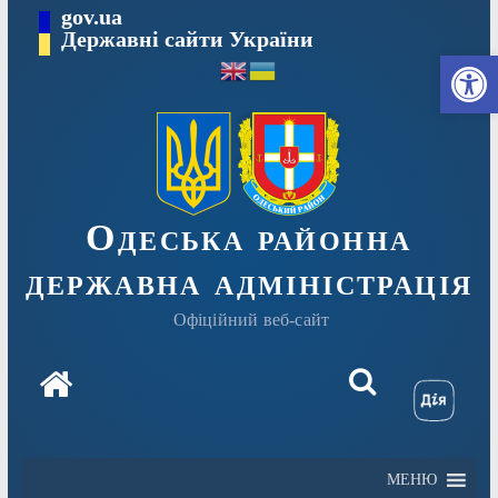
Перейти
gov.ua
Державні сайти України
до
Ві
вмісту
Одеська районна
державна адміністрація
Офіційний веб-сайт
МЕНЮ