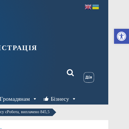
Ві
страція
Громадянам
Бізнесу
су єРобота, виплачено 845,5