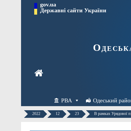
Перейти
gov.ua
Державні сайти України
до
вмісту
Одеськ
РВА
Одеський райо
2022
12
23
В рамках Урядової п