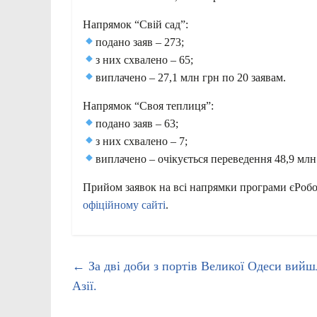
Напрямок “Свій сад”:
подано заяв – 273;
з них схвалено – 65;
виплачено – 27,1 млн грн по 20 заявам.
Напрямок “Своя теплиця”:
подано заяв – 63;
з них схвалено – 7;
виплачено – очікується переведення 48,9 млн
Прийом заявок на всі напрямки програми єРобо
офіційному сайті
.
←
За дві доби з портів Великої Одеси вийшл
Азії.