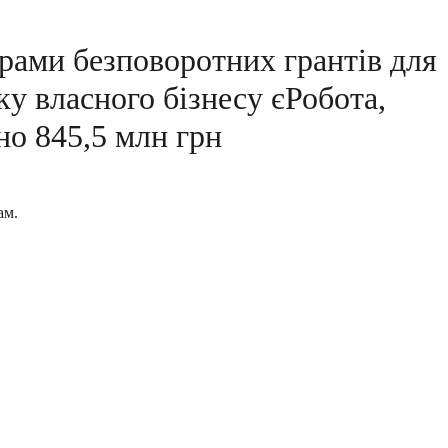
рами безповоротних грантів для
ку власного бізнесу єРобота,
но 845,5 млн грн
ам.