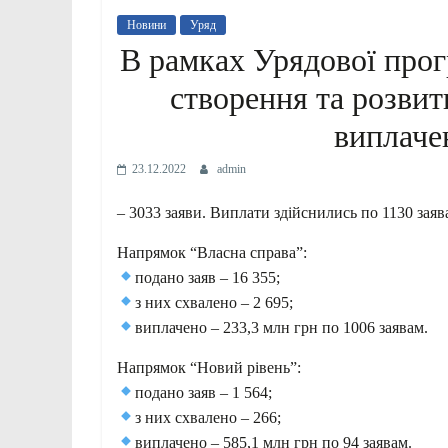
Новини
Уряд
В рамках Урядової прог
створення та розвит
виплаче
23.12.2022
admin
– 3033 заяви. Виплати здійснились по 1130 заяв
Напрямок “Власна справа”:
подано заяв – 16 355;
з них схвалено – 2 695;
виплачено – 233,3 млн грн по 1006 заявам.
Напрямок “Новий рівень”:
подано заяв – 1 564;
з них схвалено – 266;
виплачено – 585,1 млн грн по 94 заявам.