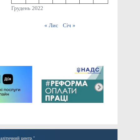
Грудень 2022
« Лис
Січ »
алітичний центр."