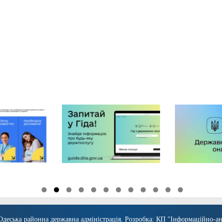
Одеська районна державна адміністрація
. Розробка:
КП "Інформаційно-ан