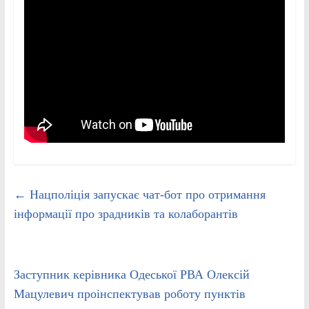
←
Нацполіція запускає чат-бот про отримання
інформації про зрадників та колаборантів
Заступник керівника Одеської РВА Олексій
Мацулевич проінспектував роботу пунктів