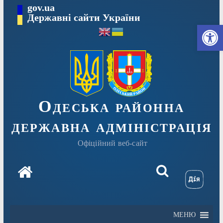
Перейти
gov.ua
Державні сайти України
до
Ві
вмісту
Одеська районна
державна адміністрація
Офіційний веб-сайт
МЕНЮ