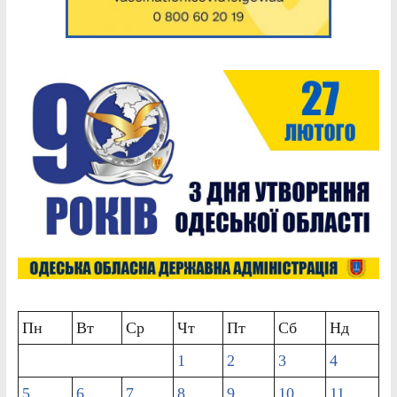
Пн
Вт
Ср
Чт
Пт
Сб
Нд
1
2
3
4
5
6
7
8
9
10
11