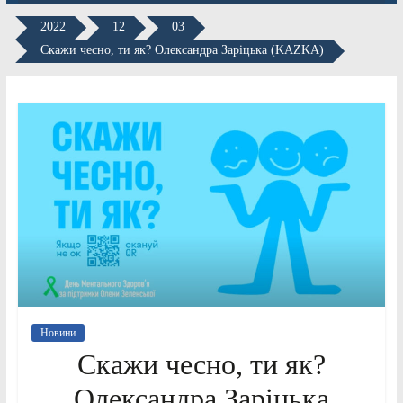
2022
12
03
Скажи чесно, ти як? Олександра Заріцька (KAZKA)
Новини
Скажи чесно, ти як?
Олександра Заріцька