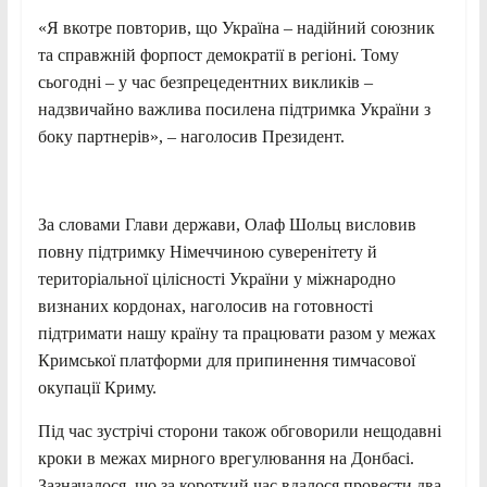
«Я вкотре повторив, що Україна – надійний союзник
та справжній форпост демократії в регіоні. Тому
сьогодні – у час безпрецедентних викликів –
надзвичайно важлива посилена підтримка України з
боку партнерів», – наголосив Президент.
За словами Глави держави, Олаф Шольц висловив
повну підтримку Німеччиною суверенітету й
територіальної цілісності України у міжнародно
визнаних кордонах, наголосив на готовності
підтримати нашу країну та працювати разом у межах
Кримської платформи для припинення тимчасової
окупації Криму.
Під час зустрічі сторони також обговорили нещодавні
кроки в межах мирного врегулювання на Донбасі.
Зазначалося, що за короткий час вдалося провести два