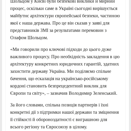
Шольцом у Києві були безпекові виклики й мирний
процес, оскільки саме в Україні сьогодні вирішується
майбутнє архітектури європейської безпеки, частиною
якої є наша держава. Про це він сказав у заяві для
представників ЗМІ за результатами перемовин з
Олафом Шольцом.
«Ми говорили про ключові підходи до цього дуже
важливого процесу. Про необхідність закладення в цю
архітектуру конкретних юридичних гарантій, здатних
захистити державу Україна. Ми поділяємо спільне
бачення, що ескалація на українсько-російському
кордоні становить безпрецедентний виклик для
Європи та світу», – зазначив Володимир Зеленський.
За його словами, спільна позиція партнерів і їхні
конкретні дії з підтримки нашої держави та зміцнення
її стійкості й обороноздатності є виграшною для
всього регіону та Євросоюзу в цілому.