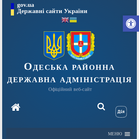
Перейти
gov.ua
Державні сайти України
до
Ві
вмісту
Одеська районна
державна адміністрація
Офіційний веб-сайт
МЕНЮ