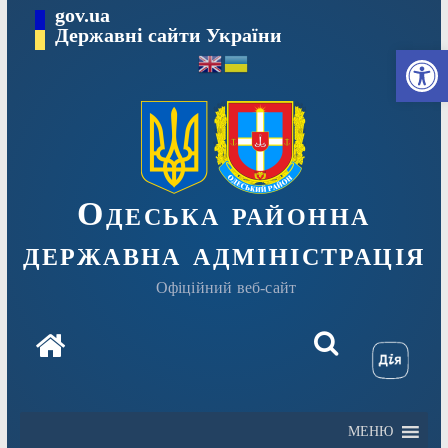
Перейти
gov.ua
Державні сайти України
до
Ві
вмісту
Одеська районна
державна адміністрація
Офіційний веб-сайт
МЕНЮ