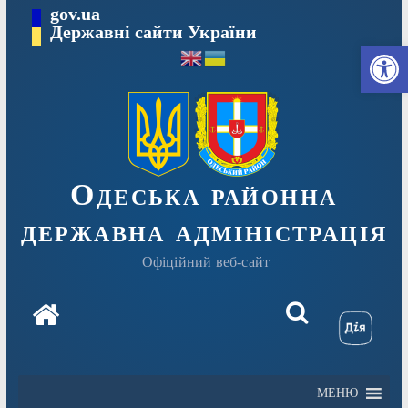
Перейти
gov.ua
Державні сайти України
до
Ві
вмісту
Одеська районна
державна адміністрація
Офіційний веб-сайт
МЕНЮ