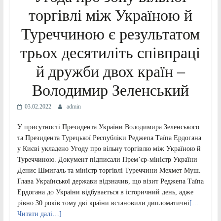
торгівлі між Україною й
Туреччиною є результатом
трьох десятиліть співпраці
й дружби двох країн –
Володимир Зеленський
03.02.2022
admin
У присутності Президента України Володимира Зеленського
та Президента Турецької Республіки Реджепа Таїпа Ердогана
у Києві укладено Угоду про вільну торгівлю між Україною й
Туреччиною. Документ підписали Прем’єр-міністр України
Денис Шмигаль та міністр торгівлі Туреччини Мехмет Муш.
Глава Української держави відзначив, що візит Реджепа Таїпа
Ердогана до України відбувається в історичний день, адже
рівно 30 років тому дві країни встановили дипломатичні
[…
Читати далі…]