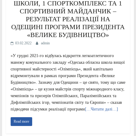
ШКОЛИ, 1 СПОРТКОМПЛЕКС ТА 1
СПОРТИВНИЙ МАЙДАНЧИК –
РЕЗУЛЬТАТ РЕАЛІЗАЦІЇ НА
ОДЕЩИНІ ПРОГРАМИ ПРЕЗИДЕНТА
«ВЕЛИКЕ БУДІВНИЦТВО»
03.02.2022
admin
«У грудні 2021-го відбулась відкриття легкоатлетичного
манежу комунального закладу «Одеська обласна школа вищої
спортивної майстерності «Олімпієць», який капітально
відремонтували в рамках програми Президента «Велике
Будівництво». Зазначу для Одещини – це свято, тому що саме
«Олімпієць» – це кузня майстрів спорту міжнародного класу,
чемпіонів та призерів Олімпійських, Паралімпійських та
Дефлімпійських ігор, чемпіонатів світу та Європи» – сказав
підводячи підсумки реалізації програми
[…Читати далі…]
Read more