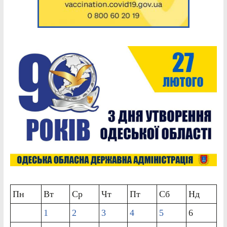
Пн
Вт
Ср
Чт
Пт
Сб
Нд
1
2
3
4
5
6