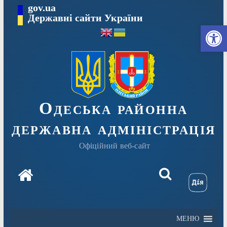
Перейти
gov.ua
Державні сайти України
до
Ві
вмісту
Одеська районна
державна адміністрація
Офіційний веб-сайт
МЕНЮ