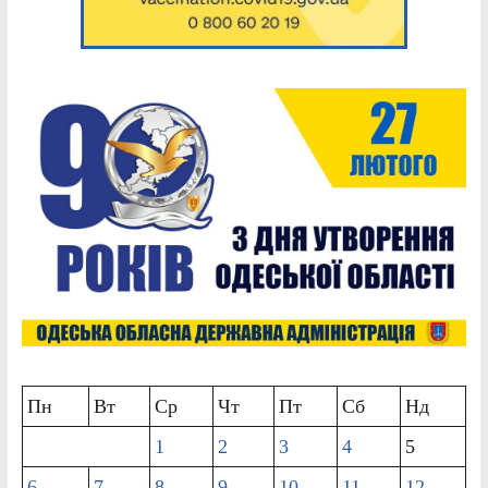
Пн
Вт
Ср
Чт
Пт
Сб
Нд
1
2
3
4
5
6
7
8
9
10
11
12