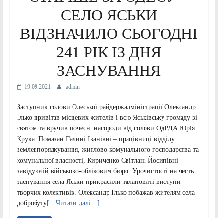
СЕЛО ЯСЬКИ
ВІДЗНАЧИЛО СЬОГОДНІ
241 РІК ІЗ ДНЯ
ЗАСНУВАННЯ
19.09.2021
admin
Заступник голови Одеської райдержадміністрації Олександр
Ілько привітав місцевих жителів і всю Яськівську громаду зі
святом та вручив почесні нагороди від голови ОдРДА Юрія
Крука: Помазан Галині Іванівні – працівниці відділу
землевпорядкування, житлово-комунального господарства та
комунальної власності, Кириченко Світлані Йосипівні –
завідуючій військово-обліковим бюро. Урочистості на честь
заснування села Яськи прикрасили талановиті виступи
творчих колективів. Олександр Ілько побажав жителям села
добробуту
[…Читати далі…]