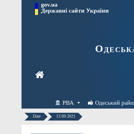
Перейти
gov.ua
Державні сайти України
до
вмісту
Одеськ
РВА
Одеський райо
Date
13.09.2021