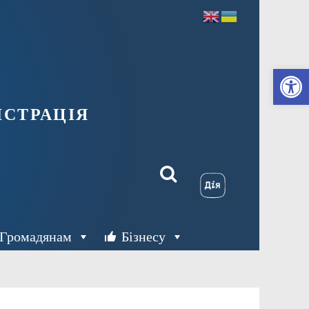
Ві
страція
Громадянам
Бізнесу