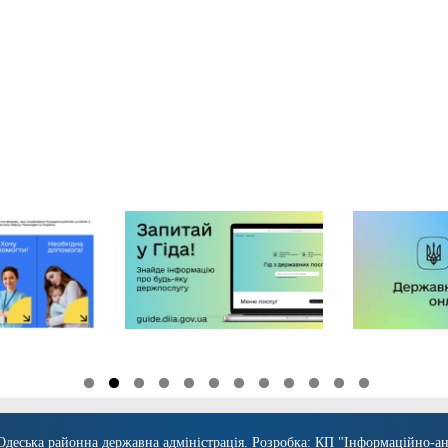
Одеська районна державна адміністрація
. Розробка:
КП "Інформаційно-ан