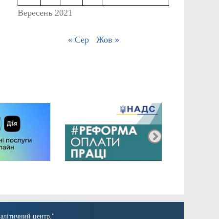
Вересень 2021
« Сер
Жов »
алітичний центр."