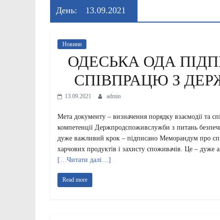
День:
13.09.2021
Новини
ОДЕСЬКА ОДА ПІД
СПІВПРАЦЮ З Д
13.09.2021
admin
Мета документу – визначення порядку взаємодії та с
компетенції Держпродспоживслужби з питань безпечно
дуже важливий крок – підписано Меморандум про сп
харчових продуктів і захисту споживачів. Це – дуже ак
[…Читати далі…]
Read more