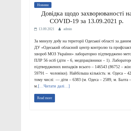
Новини
Довідка щодо захворюваності н
COVID-19 за 13.09.2021 р.
13.09.2021
admin
За минулу добу на території Одеської області за дани
ДУ «Одеський обласний центр контролю та профілак
хвороб МОЗ України» лабораторно підтверджено мет
ПЛР 56 осіб (діти – 6, медпрацівники – 1). Лаборато
підтверджених випадків всього – 146543 (86752 – жін
59791 – чоловіки). Найбільша кількість: м. Одеса – 42
тому числі: — діти – 6383 (м. Одеса – 2589, м. Балта –
м.
[…Читати далі…]
Read more