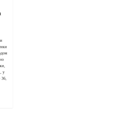
а
ми
тики
одом
рно
ки,
, у
 36,