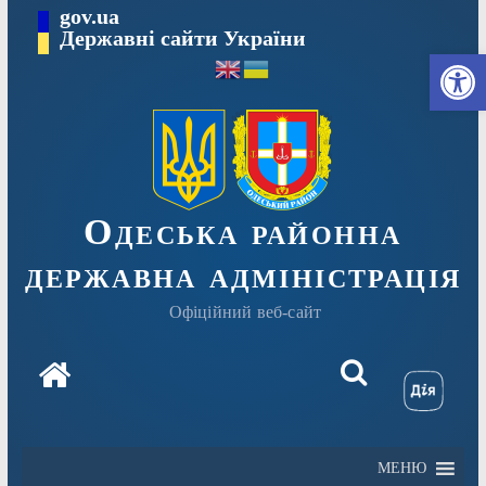
Перейти
gov.ua
Державні сайти України
до
Ві
вмісту
Одеська районна
державна адміністрація
Офіційний веб-сайт
МЕНЮ