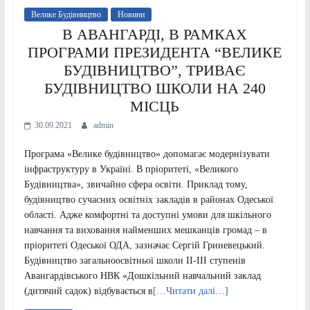
Велике Будівництво
Новини
В АВАНГАРДІ, В РАМКАХ
ПРОГРАМИ ПРЕЗИДЕНТА “ВЕЛИКЕ
БУДІВНИЦТВО”, ТРИВАЄ
БУДІВНИЦТВО ШКОЛИ НА 240
МІСЦЬ
30.09.2021
admin
Програма «Велике будівництво» допомагає модернізувати
інфраструктуру в Україні. В пріоритеті, «Великого
Будівництва», звичайно сфера освіти. Приклад тому,
будівництво сучасних освітніх закладів в районах Одеської
області. Адже комфортні та доступні умови для шкільного
навчання та виховання найменших мешканців громад – в
пріоритеті Одеської ОДА, зазначає Сергій Гриневецький.
Будівництво загальноосвітньої школи ІІ-ІІІ ступенів
Авангардівського НВК «Дошкільний навчальний заклад
(дитячий садок) відбувається в
[…Читати далі…]