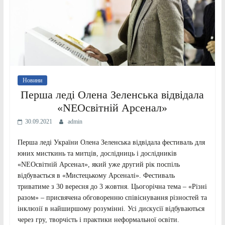
Новини
Перша леді Олена Зеленська відвідала
«NEOсвітній Арсенал»
30.09.2021
admin
Перша леді України Олена Зеленська відвідала фестиваль для
юних мисткинь та митців, дослідниць і дослідників
«NEOсвітній Арсенал», який уже другий рік поспіль
відбувається в «Мистецькому Арсеналі». Фестиваль
триватиме з 30 вересня до 3 жовтня. Цьогорічна тема – «Різні
разом» – присвячена обговоренню співіснування різностей та
інклюзії в найширшому розумінні. Усі дискусії відбуваються
через гру, творчість і практики неформальної освіти.