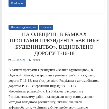
Read more
Велике Будівництво
Новини
НА ОДЕЩИНІ, В РАМКАХ
ПРОГРАМИ ПРЕЗИДЕНТА «ВЕЛИКЕ
БУДІВНИЦТВО», ВІДНОВЛЕНО
ДОРОГУ Т-16-18
30.09.2021
admin
В рамках програми Президента «Велике Будівництво», в
Одеській області, завершились ремонтні роботи на ділянці
дороги Т-16-18, яка з’єднує місто Роздільна з автомобільною
дорогою Р-33. Генеральний підрядник – ТОВ
«Березівкаагрошляхбуд». На 8 кілометрах дороги у
Роздільнянському районі влаштували нову основу дороги
методом холодного ресайклінгу; вклали два шари
асфальтобетону; укріпили узбіччя щебенево-піщаною