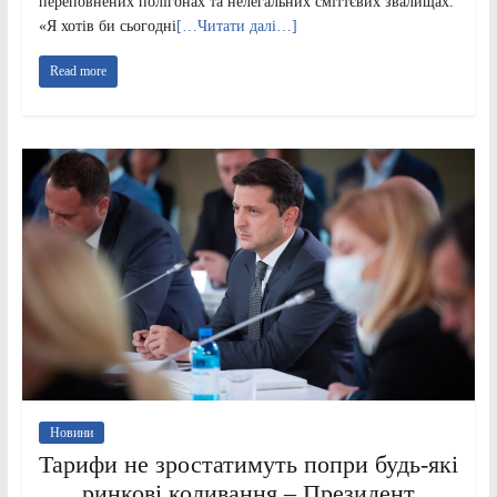
переповнених полігонах та нелегальних сміттєвих звалищах.
«Я хотів би сьогодні
[…Читати далі…]
Read more
Новини
Тарифи не зростатимуть попри будь-які
ринкові коливання – Президент