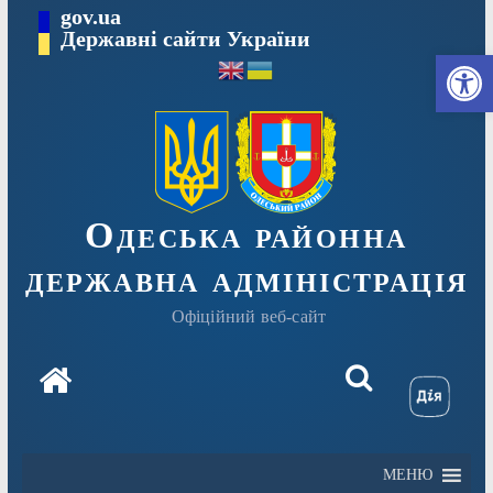
Перейти
gov.ua
Державні сайти України
до
Ві
вмісту
Одеська районна
державна адміністрація
Офіційний веб-сайт
МЕНЮ