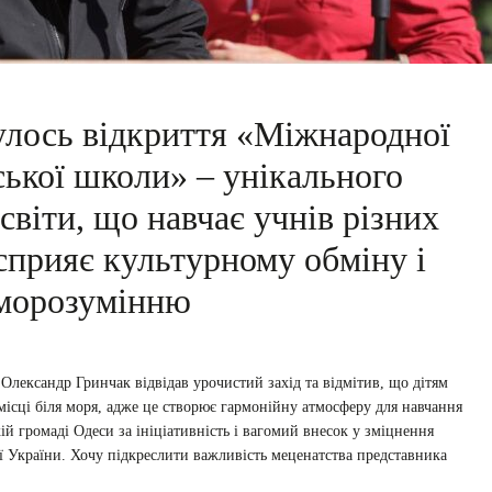
булось відкриття «Міжнародної
ської школи» – унікального
світи, що навчає учнів різних
сприяє культурному обміну і
морозумінню
 Олександр Гринчак відвідав урочистий захід та відмітив, що дітям
ісці біля моря, адже це створює гармонійну атмосферу для навчання
ій громаді Одеси за ініціативність і вагомий внесок у зміцнення
ї України. Хочу підкреслити важливість меценатства представника