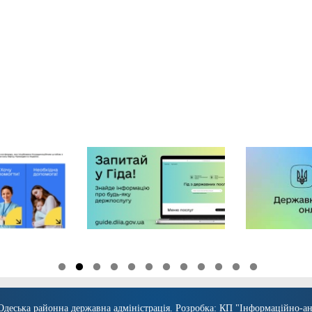
Одеська районна державна адміністрація
. Розробка:
КП "Інформаційно-ан