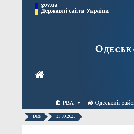
Перейти
gov.ua
Державні сайти України
до
вмісту
Одеськ
РВА
Одеський райо
Date
23.09.2025