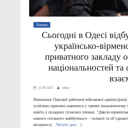
Новини
Сьогодні в Одесі від
українсько-вірмен
приватного закладу о
національностей та 
взає
23.09.2025
editor
Начальник Одеської районної військової адміністрації
особливо приємно навчатись у такому мальовничому м
навіть у складних сучасних умовах. “Дякую вірменськ
нашого спільного майбутнього – сильної та об’єднано
місцевого
[…Читати далі…]