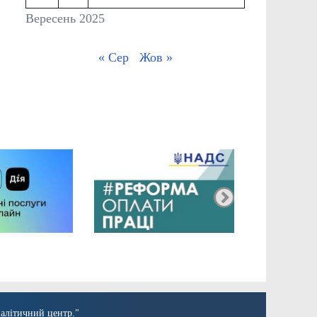
Вересень 2025
« Сер
Жов »
алітичний центр."