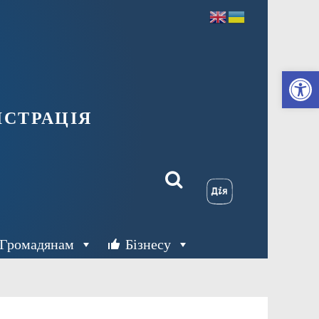
Ві
страція
Громадянам
Бізнесу