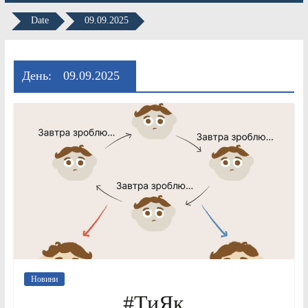
Date
09.09.2025
День:
09.09.2025
Новини
#ТиЯк