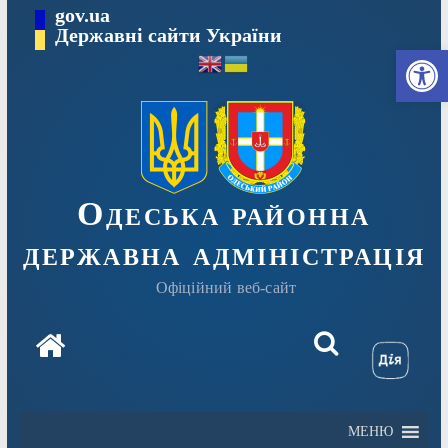
Перейти
gov.ua
Державні сайти України
до
Ві
вмісту
Одеська районна
державна адміністрація
Офіційний веб-сайт
МЕНЮ