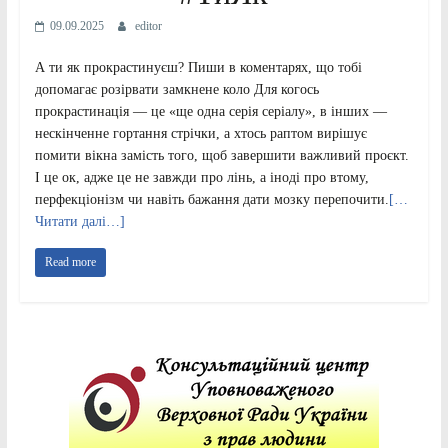
09.09.2025
editor
А ти як прокрастинуєш? Пиши в коментарях, що тобі
допомагає розірвати замкнене коло Для когось
прокрастинація — це «ще одна серія серіалу», в інших —
нескінченне гортання стрічки, а хтось раптом вирішує
помити вікна замість того, щоб завершити важливий проєкт.
І це ок, адже це не завжди про лінь, а іноді про втому,
перфекціонізм чи навіть бажання дати мозку перепочити.
[…
Читати далі…]
Read more