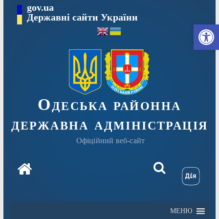
Перейти
gov.ua
Державні сайти України
до
Ві
вмісту
Одеська районна
державна адміністрація
Офіційний веб-сайт
МЕНЮ