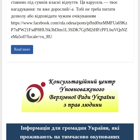
ставимо під сумнів власні відчуття. Ця карусель — твоє
нагадування: ти вже дорослий/-а. Тобі не треба питати
дозволу або відповідати чужим очікуванням
https://www.facebook.com/rda.odesa/posts/pfbid0xeMMFUa69Kz
P7nPW21FsdP8HUSk3bDim1L3SDK7GjfM2tHFcPFLbuVQsNZ
eMa5ofl?locale=ru_RU
Read more
Інформація для громадян України, які
проживають на тимчасово окупованих