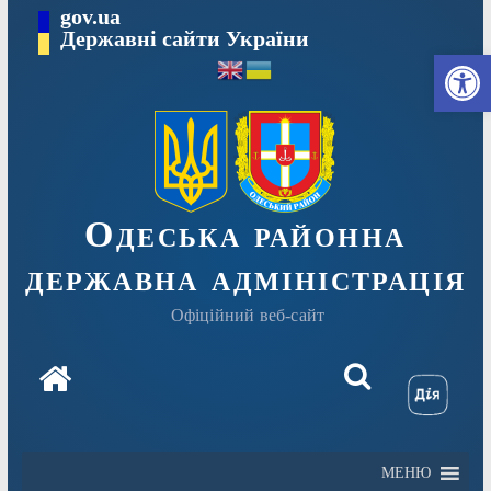
Перейти
gov.ua
Державні сайти України
до
Ві
вмісту
Одеська районна
державна адміністрація
Офіційний веб-сайт
МЕНЮ