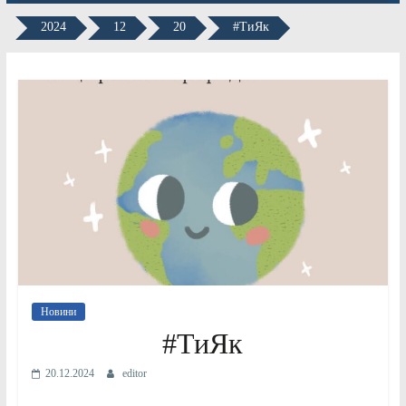
2024
12
20
#ТиЯк
Новини
#ТиЯк
20.12.2024
editor