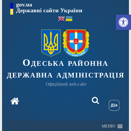
Перейти
gov.ua
Державні сайти України
до
Ві
вмісту
Одеська районна
державна адміністрація
Офіційний веб-сайт
МЕНЮ