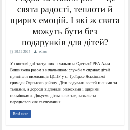
свята радості, теплоти й
щирих емоцій. І які ж свята
можуть бути без
подарунків для дітей?
29.12.2024
editor
У святкові дні заступник начальника Одеської РВА Алла
Вишнякова разом з начальником служби у справах дітей
привітали вихованців ЦСПР у с. Троїцьке Яськівської
громади Одеського району. Діти радували гостей піснями та
танцями, а дорослі відповіли оплесками і щирими
посмішками. Дякуємо дітям за світле, казкове та
передноворічне святкування
Read more