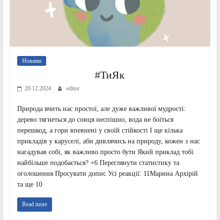
Новини
#ТиЯк
20.12.2024
editor
Природа вчить нас простої, але дуже важливої мудрості:
дерево тягнеться до сонця неспішно, вода не боїться
перешкод, а гори впевнені у своїй стійкості І ще кілька
прикладів у каруселі, аби дивлячись на природу, кожен з нас
нагадував собі, як важливо просто бути Який приклад тобі
найбільше подобається? +6 Переглянути статистику та
оголошення Просувати допис Усі реакції: 11Марина Архірій
та ще 10
Read more