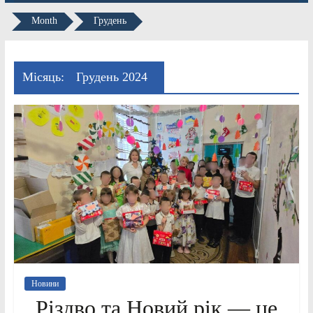
Month
Грудень
Місяць:
Грудень 2024
Новини
Різдво та Новий рік — це