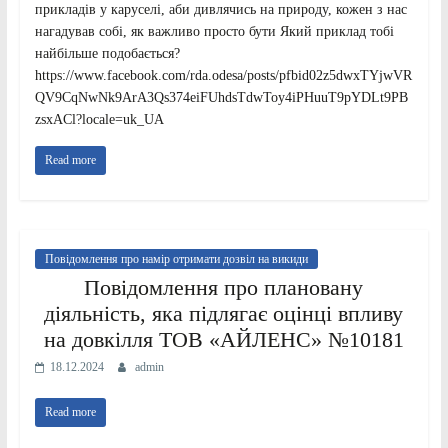
прикладів у каруселі, аби дивлячись на природу, кожен з нас
нагадував собі, як важливо просто бути Який приклад тобі
найбільше подобається?
https://www.facebook.com/rda.odesa/posts/pfbid02z5dwxTYjwVR
QV9CqNwNk9ArA3Qs374eiFUhdsTdwToy4iPHuuT9pYDLt9PB
zsxACl?locale=uk_UA
Read more
Повідомлення про намір отримати дозвіл на викиди
Повідомлення про плановану
діяльність, яка підлягає оцінці впливу
на довкілля ТОВ «АЙЛЕНС» №10181
18.12.2024
admin
Read more