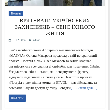
Новини
ВРЯТУВАТИ УКРАЇНСЬКИХ
ЗАХИСНИКІВ – СЕНС ЇХНЬОГО
ЖИТТЯ
18.12.2024
editor
Сім’я загиблого воїна 47 окремої механізованої бригади
«МАҐУРА» Остапа Макарова продовжує свій ветеранський
проект «Постріл віри». Олег Макаров та Аліна Маршал
організовують тренування зі стрільби, для поранених бійців.
Усе для того, аби військові, які повернулися з фронту,
відчували підтримку і вірили у себе. Назустріч проєкту
«Постріл віри» пішла компанія STVOL – для військових та
ветеранів надали доступ до тиру. Завдяки
[…Читати далі…]
Read more