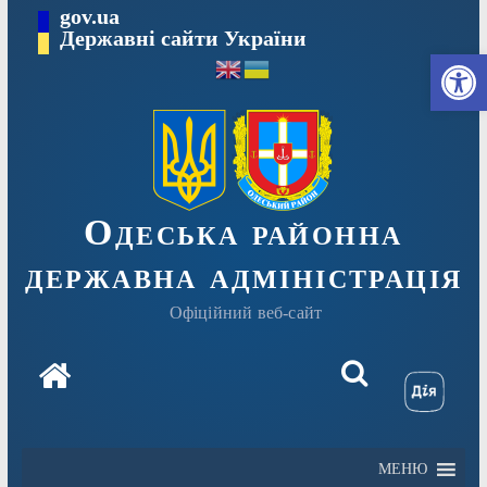
Перейти
gov.ua
Державні сайти України
до
Ві
вмісту
Одеська районна
державна адміністрація
Офіційний веб-сайт
МЕНЮ