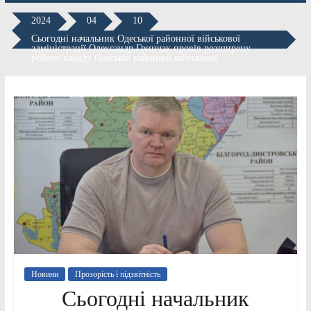
2024
04
10
Сьогодні начальник Одеської районної військової
адміністрації Олександр Гринчак провів розширену
робочу нараду Одеської районної військової
Новини
Прозорість і підзвітність
Сьогодні начальник