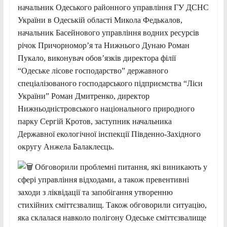
начальник Одеського районного управління ГУ ДСНС
України в Одеській області Микола Федькалов,
начальник Басейнового управління водних ресурсів
річок Причорномор’я та Нижнього Дунаю Роман
Пукало, виконувач обов’язків директора філії
“Одеське лісове господарство” державного
спеціалізованого господарського підприємства “Ліси
України” Роман Дмитренко, директор
Нижньодністровського національного природного
парку Сергій Кротов, заступник начальника
Державної екологічної інспекції Південно-Західного
округу Анжела Балаклеєць.
Обговорили проблемні питання, які виникають у
сфері управління відходами, а також превентивні
заходи з ліквідації та запобігання утворенню
стихійних сміттєзвалищ. Також обговорили ситуацію,
яка склалася навколо полігону Одеське сміттєзвалище