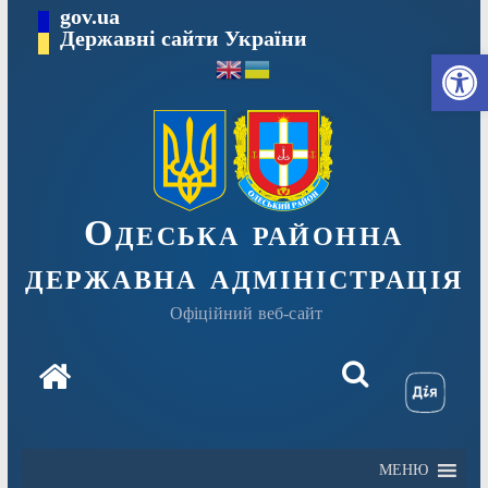
Перейти
gov.ua
Державні сайти України
до
Ві
вмісту
Одеська районна
державна адміністрація
Офіційний веб-сайт
МЕНЮ