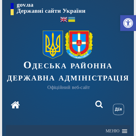
Перейти
gov.ua
Державні сайти України
до
Ві
вмісту
Одеська районна
державна адміністрація
Офіційний веб-сайт
МЕНЮ