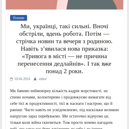
Новини
Ми, українці, такі сильні. Вночі
обстріли, вдень робота. Потім —
стрічка новин та вечеря з родиною.
Навіть з’явилася нова приказка:
«Тривога в місті — не причина
перенесення дедлайнів». І так вже
понад 2 роки.
10.04.2024
editor
Ми бачимо неймовірну кількість кадрів жорстокості, не
спимо ночами, волонтеримо і продовжуємо вимагати від
себе тієї ж продуктивності, тієї ж наснаги і настрою, що й
раніше. Часто навіть не усвідомлюємо, під наскільки великою
напругою зараз перебуваємо. Ми остаточно відчуємо це,
тільки коли війна скінчиться. Тож просто хочемо нагадати
тобі, що зараз час бути лагідними до себе і до інших.