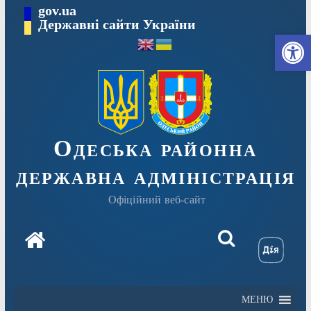
Перейти
gov.ua
Державні сайти України
до
Ві
вмісту
Одеська районна
державна адміністрація
Офіційний веб-сайт
МЕНЮ