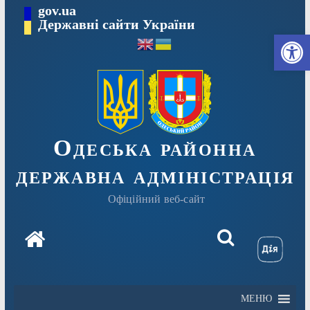
Перейти
gov.ua
Державні сайти України
до
Ві
вмісту
Одеська районна
державна адміністрація
Офіційний веб-сайт
МЕНЮ