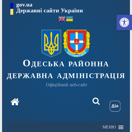
Перейти
gov.ua
Державні сайти України
до
Ві
вмісту
Одеська районна
державна адміністрація
Офіційний веб-сайт
МЕНЮ