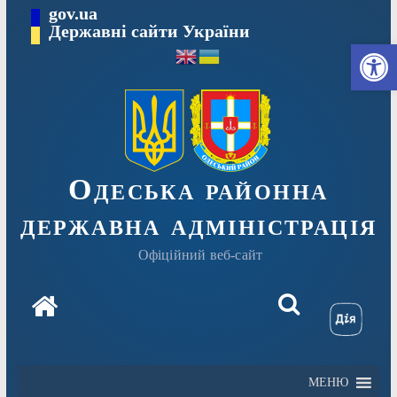
Перейти
gov.ua
Державні сайти України
до
Ві
вмісту
Одеська районна
державна адміністрація
Офіційний веб-сайт
МЕНЮ