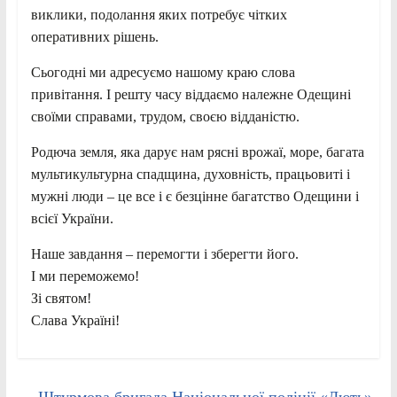
виклики, подолання яких потребує чітких
оперативних рішень.
Сьогодні ми адресуємо нашому краю слова
привітання. І решту часу віддаємо належне Одещині
своїми справами, трудом, своєю відданістю.
Родюча земля, яка дарує нам рясні врожаї, море, багата
мультикультурна спадщина, духовність, працьовиті і
мужні люди – це все і є безцінне багатство Одещини і
всієї України.
Наше завдання – перемогти і зберегти його.
І ми переможемо!
Зі святом!
Слава Україні!
←
Штурмова бригада Національної поліції «Лють»