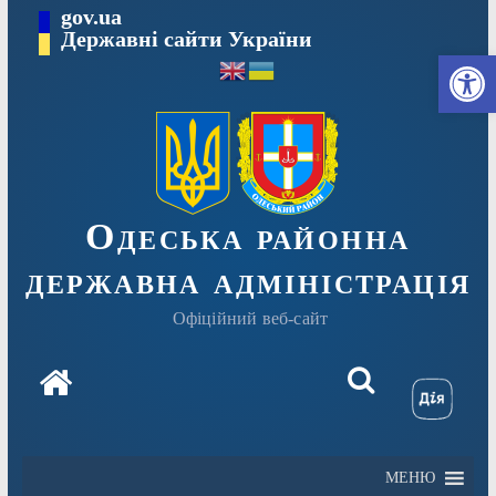
Перейти
gov.ua
Державні сайти України
до
Ві
вмісту
Одеська районна
державна адміністрація
Офіційний веб-сайт
МЕНЮ