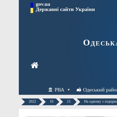
Перейти
gov.ua
Державні сайти України
до
вмісту
Одеськ
РВА
Одеський райо
2022
10
15
На одному з підпри