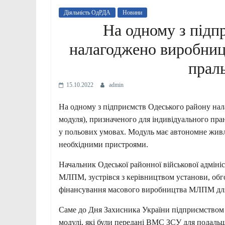
Діяльність ОдРДА
Новини
На одному з підп
налагоджено виробни
прал
15.10.2022
admin
На одному з підприємств Одеського району н
модуля), призначеного для індивідуального пра
у польових умовах. Модуль має автономне живл
необхідними пристроями.
Начальник Одеської районної військової адміні
МЛПМ, зустрівся з керівництвом установи, об
фінансування масового виробництва МЛПМ для 
Саме до Дня Захисника України підприємством 
модулі, які були передані ВМС ЗСУ для подальш