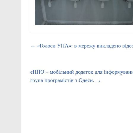
←
«Голоси УПА»: в мережу викладено відео
єППО – мобільний додаток для інформування
група програмістів з Одеси.
→