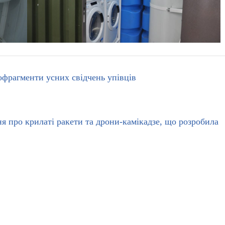
фрагменти усних свідчень упівців
 про крилаті ракети та дрони-камікадзе, що розробила