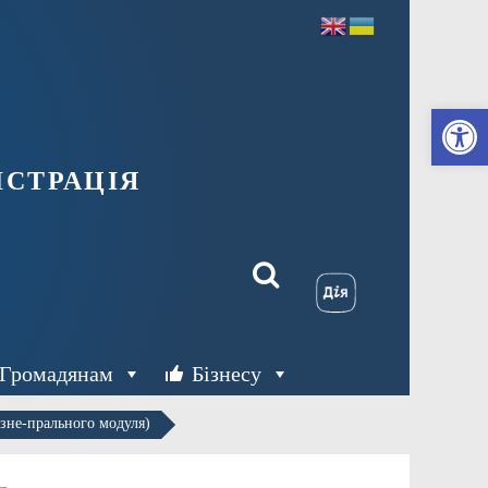
Ві
страція
Громадянам
Бізнесу
зне-прального модуля)