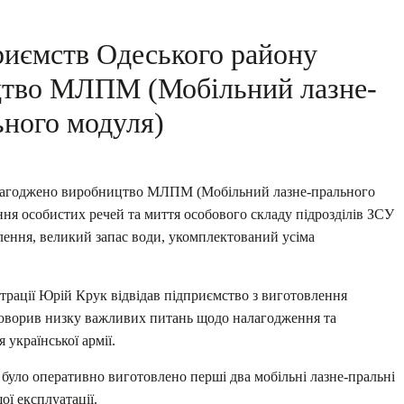
риємств Одеського району
цтво МЛПМ (Мобільний лазне-
ьного модуля)
алагоджено виробництво МЛПМ (Мобільний лазне-прального
ння особистих речей та миття особового складу підрозділів ЗСУ
ення, великий запас води, укомплектований усіма
страції Юрій Крук відвідав підприємство з виготовлення
говорив низку важливих питань щодо налагодження та
української армії.
було оперативно виготовлено перші два мобільні лазне-пральні
ої експлуатації.